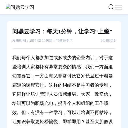
问
鼎
云
学
问鼎云学习：每天1分钟，让学习“上瘾”
习：
发布时间：2014-02-10
来源：问鼎云学习
14019阅读
每
天
1
我们每个人都参加过或多或少的企业内训，对于这
分
些培训大家都怀有异常复杂的情感，我们一方面迫
钟，
切需要它，一方面却又非常讨厌它冗长且过于粗暴
让
霸道的课程安排。这样的纠结不是学习者的专利，
学
它同样让培训管理人员倍感难堪。大家一致坚信，
习“上
瘾”-
培训可以为职场充电，提升个人和组织的工作绩
问
效。但，有没有一种学习，可以让培训不再枯燥，
鼎
让知识获取更轻松愉悦、即学即用？甚至大胆假设
云