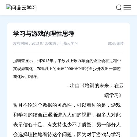
学
习
与
游
学习与游戏的理性思考
戏
发布时间：2013-07-30
来源：问鼎云学习
18588阅读
的
理
性
据调查显示，到2015年，半数以上致力革新的企业会在过程中
实现游戏化，70%以上的全球2000强企业将至少开发出一套游
思
戏化应用程序。
考-
--出自《培训的未来：在云
问
鼎
端学习》
云
暂且不论这个数据的可靠性，可以看见的是，游戏
学
和学习的结合正逐渐进入人们的视野，很多人对此
习
表示信心十足。有支持也少不了质疑。另一部分人
会选择理性地看待这个问题，因为对于游戏与学习