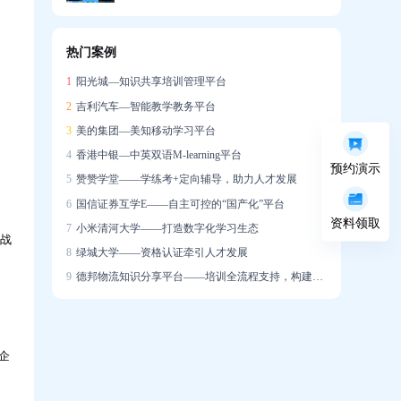
问鼎云学习在线培训平台“知识森林”游戏化
学习小程序，免费试用体验中……
热门案例
1
阳光城—知识共享培训管理平台
2
吉利汽车—智能教学教务平台
3
美的集团—美知移动学习平台
4
香港中银—中英双语M-learning平台
预约演示
5
赞赞学堂——学练考+定向辅导，助力人才发展
6
国信证券互学E——自主可控的“国产化”平台
资料领取
7
小米清河大学——打造数字化学习生态
实战
8
绿城大学——资格认证牵引人才发展
9
德邦物流知识分享平台——培训全流程支持，构建学习社区
企