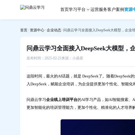
问
首页
学习平台
运营服务
客户案例
资源
鼎
云
学
首页
资源中心
企业动态
问鼎云学习全面接入DeepSeek大模型，企
习
全
面
问鼎云学习全面接入DeepSeek大模型
接
入
发布时间：2025-02-21
来源：小鼎君
DeepSeek
大
这段时间，最火的AI话题，就是 DeepSeek了。随着DeepSee
模
入DeepSeek，赋能企业培训，为企业提供更加个性化、智能
型，
企
业
问鼎云学习
企业线上培训平台
的AI学习产品，如AI智能搜索、A
培
更加智能化的培训管理能力，更加个性化、精准化的人才培养
训
数
智
化