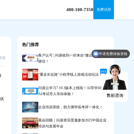
400-100-7350
免费试用
热门推荐
申请免费体验资格
客户认可 | 问鼎收到一封来自“微众银行”的感
0阅读
谢信！
“重走长征路”小程序线上游戏活动玩法！
接
问鼎云学习7.10.3版本上线啦！AI导学问答、
AI考试导入等你体验！
提供
企业培训系统，助力测学练考评一体化！
展会回顾｜问鼎资讯受邀参加2025中国企业
培训与发展年会