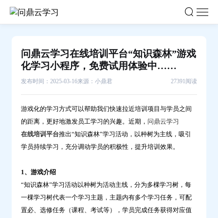
问
鼎
云
学
问鼎云学习在线培训平台“知识森林”游戏
习
化学习小程序，免费试用体验中……
在
发布时间：2025-03-16
来源：小鼎君
27391阅读
线
培
游戏化的学习方式可以帮助我们快速拉近培训项目与学员之间
训
的距离，更好地激发员工学习的兴趣。近期，
问鼎云学习
平
在线培训平台
推出“知识森林”学习活动，以种树为主线，吸引
台“知
学员持续学习，充分调动学员的积极性，提升培训效果。
识
森
1、游戏介绍
林”游
“知识森林”学习活动以种树为活动主线，分为多棵学习树，每
戏
一棵学习树代表一个学习主题，主题内有多个学习任务，可配
化
置必、选修任务（课程、考试等），学员完成任务获得对应值
学