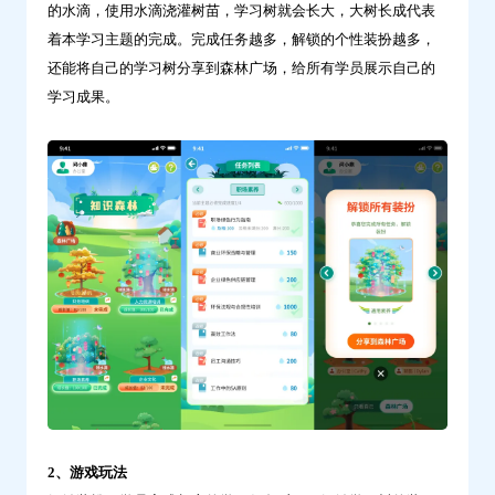
的水滴，使用水滴浇灌树苗，学习树就会长大，大树长成代表
习
着本学习主题的完成。完成任务越多，解锁的个性装扮越多，
小
还能将自己的学习树分享到森林广场，给所有学员展示自己的
程
学习成果。
序，
免
费
试
用
体
验
中……-
问
鼎
云
学
习
2、游戏玩法