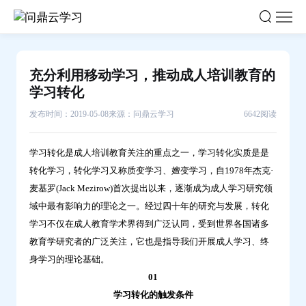
充
分
利
用
充分利用移动学习，推动成人培训教育的
移
学习转化
动
发布时间：2019-05-08
来源：问鼎云学习
6642阅读
学
习，
学习转化是成人培训教育关注的重点之一，学习转化实质是是
推
转化学习，转化学习又称质变学习、嬗变学习，自1978年杰克·
动
麦基罗(Jack Mezirow)首次提出以来，逐渐成为成人学习研究领
成
域中最有影响力的理论之一。经过四十年的研究与发展，转化
人
学习不仅在成人教育学术界得到广泛认同，受到世界各国诸多
培
教育学研究者的广泛关注，它也是指导我们开展成人学习、终
训
身学习的理论基础。
教
01
育
学习转化的触发条件
的